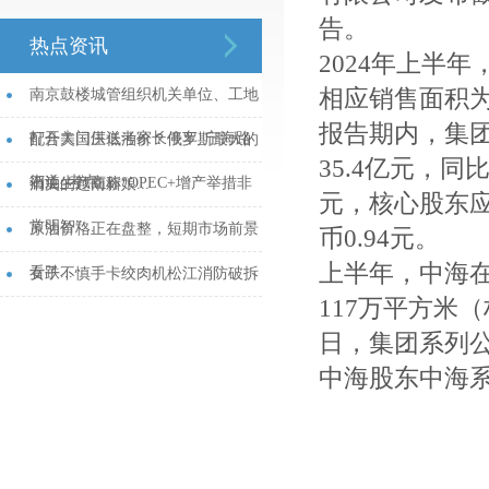
告。
热点资讯
2024年上半
相应销售面积为
南京鼓楼城管组织机关单位、工地
报告期内，集团
打开大门供送考家长停车_宁海路
配合美国压低油价？俄罗斯最大的
35.4亿元，同
街道_考点_...
石油生产商称“OPEC+增产举措非
消失的越南新娘...
元，核心股东应
常明智”...
原油价格正在盘整，短期市场前景
币0.94元。
上半年，中海在
看跌...
女子不慎手卡绞肉机松江消防破拆
117万平方米（
救援...
日，集团系列公
中海股东中海